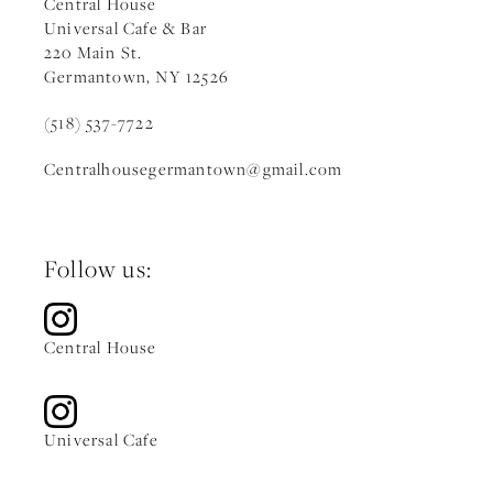
Central House
Universal Cafe & Bar
220 Main St.
Germantown, NY 12526
(518) 537-7722
Centralhousegermantown
@gmail.c
om
Follow us:
Central House
Universal Cafe